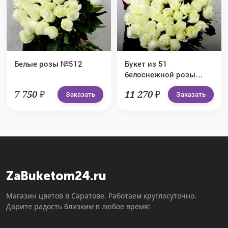
Белые розы №512
Букет из 51
белоснежной розы
№513
7 750 ₽
11 270 ₽
Заказать
Заказать
ZaBuketom24.ru
Магазин цветов в Саратове. Работаем круглосуточно.
Дарите радость близким в любое время!