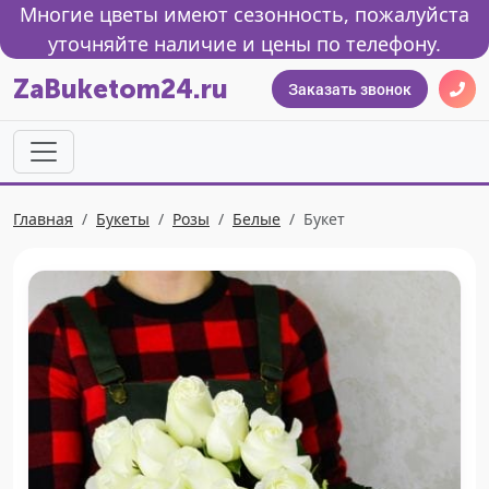
Многие цветы имеют сезонность, пожалуйста
уточняйте наличие и цены по телефону.
ZaBuketom24.ru
Заказать звонок
Главная
Букеты
Розы
Белые
Букет