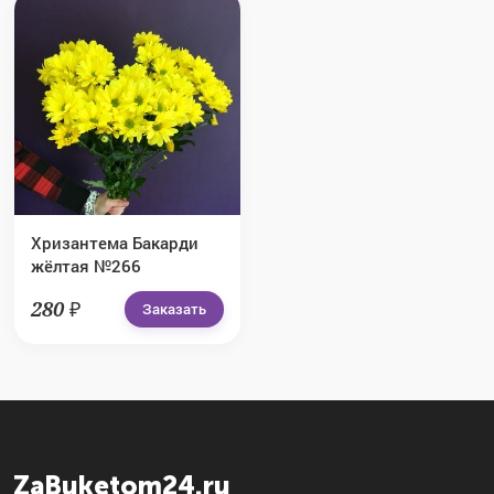
Хризантема Бакарди
жёлтая №266
280 ₽
Заказать
ZaBuketom24.ru