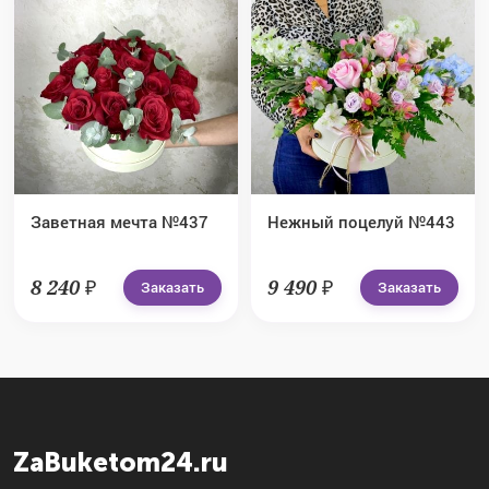
Заветная мечта №437
Нежный поцелуй №443
8 240 ₽
9 490 ₽
Заказать
Заказать
ZaBuketom24.ru