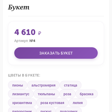
Букет
4 610
₽
Артикул:
№4
ЗАКАЗАТЬ БУКЕТ
ЦВЕТЫ В БУКЕТЕ:
пионы
альстромерия
статица
лизиантус
тюльпаны
роза
брасика
хризантема
роза кустовая
лилия
папоротник
рускус
подсолнух